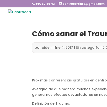
660 67 89 43
centrocertinfo@gmail.com
Cómo sanar el Tra
por
aiden
|
Ene 4, 2017
|
Sin categoría
|
0 
Próximas conferencias gratuitas en centr
Averigua de que manera muchas experienc
generarnos efectos devastadores en nues
Definición de Trauma.